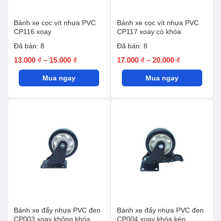
Bánh xe cọc vít nhựa PVC
Bánh xe cọc vít nhựa PVC
CP116 xoay
CP117 xoay có khóa
Đã bán: 8
Đã bán: 8
Khoảng
Khoảng
13.000
₫
–
15.000
₫
17.000
₫
–
20.000
₫
giá:
giá:
Mua ngay
từ
Mua ngay
từ
13.000 ₫
17.000 ₫
đến
đến
15.000 ₫
20.000 ₫
Bánh xe đẩy nhựa PVC đen
Bánh xe đẩy nhựa PVC đen
CP003 xoay không khóa
CP004 xoay khóa kép