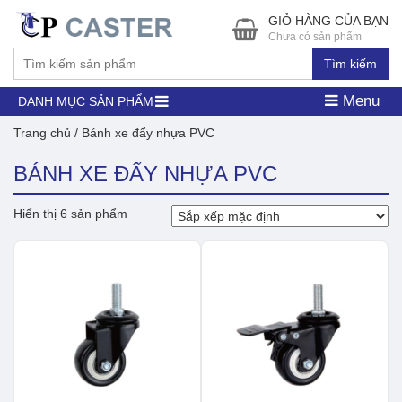
GIỎ HÀNG CỦA BẠN
Chưa có sản phẩm
Tìm kiếm
Menu
DANH MỤC SẢN PHẨM
Trang chủ
/ Bánh xe đẩy nhựa PVC
BÁNH XE ĐẨY NHỰA PVC
Hiển thị 6 sản phẩm