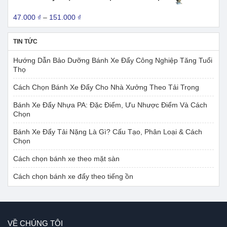
221.000 ₫
đến
Khoảng
47.000
₫
–
151.000
₫
330.000 ₫
giá:
từ
TIN TỨC
47.000 ₫
đến
Hướng Dẫn Bảo Dưỡng Bánh Xe Đẩy Công Nghiệp Tăng Tuổi
151.000 ₫
Thọ
Cách Chọn Bánh Xe Đẩy Cho Nhà Xưởng Theo Tải Trọng
Bánh Xe Đẩy Nhựa PA: Đặc Điểm, Ưu Nhược Điểm Và Cách
Chọn
Bánh Xe Đẩy Tải Nặng Là Gì? Cấu Tạo, Phân Loại & Cách
Chọn
Cách chọn bánh xe theo mặt sàn
Cách chọn bánh xe đẩy theo tiếng ồn
VỀ CHÚNG TÔI