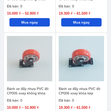
Đã bán: 0
Đã bán: 0
Khoảng
Khoảng
15.000
₫
–
52.900
₫
19.300
₫
–
61.500
₫
giá:
giá:
Mua ngay
từ
Mua ngay
từ
15.000 ₫
19.300 ₫
đến
đến
52.900 ₫
61.500 ₫
Bánh xe đẩy nhựa PVC đỏ
Bánh xe đẩy nhựa PVC đỏ
CP005 xoay không khóa
CP006 xoay khóa kép
Đã bán: 0
Đã bán: 0
Khoảng
Khoảng
15.000
₫
–
52.900
₫
19.300
₫
–
61.500
₫