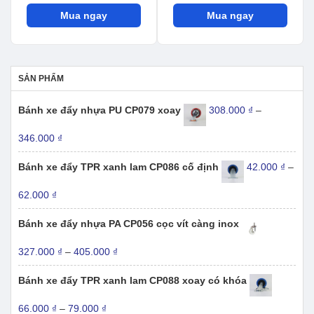
giá:
giá:
Mua ngay
từ
Mua ngay
từ
15.000 ₫
19.300 ₫
đến
đến
52.900 ₫
61.500 ₫
SẢN PHẨM
Bánh xe đẩy nhựa PU CP079 xoay
308.000
₫
–
Khoảng
346.000
₫
giá:
từ
Bánh xe đẩy TPR xanh lam CP086 cố định
42.000
₫
–
308.000 ₫
đến
Khoảng
62.000
₫
346.000 ₫
giá:
từ
Bánh xe đẩy nhựa PA CP056 cọc vít càng inox
42.000 ₫
đến
Khoảng
327.000
₫
–
405.000
₫
62.000 ₫
giá:
từ
Bánh xe đẩy TPR xanh lam CP088 xoay có khóa
327.000 ₫
đến
Khoảng
66.000
₫
–
79.000
₫
405.000 ₫