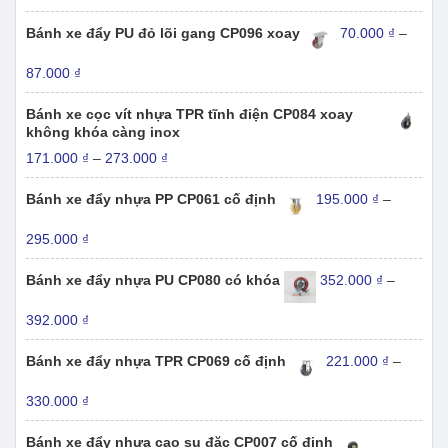
giá:
từ
Bánh xe đẩy PU đỏ lõi gang CP096 xoay
70.000
₫
–
66.000 ₫
đến
Khoảng
87.000
₫
79.000 ₫
giá:
từ
Bánh xe cọc vít nhựa TPR tĩnh điện CP084 xoay
70.000 ₫
không khóa càng inox
đến
Khoảng
171.000
₫
–
273.000
₫
87.000 ₫
giá:
từ
Bánh xe đẩy nhựa PP CP061 cố định
195.000
₫
–
171.000 ₫
đến
Khoảng
295.000
₫
273.000 ₫
giá:
từ
Bánh xe đẩy nhựa PU CP080 có khóa
352.000
₫
–
195.000 ₫
đến
Khoảng
392.000
₫
295.000 ₫
giá:
từ
Bánh xe đẩy nhựa TPR CP069 cố định
221.000
₫
–
352.000 ₫
đến
Khoảng
330.000
₫
392.000 ₫
giá:
từ
Bánh xe đẩy nhựa cao su đặc CP007 cố định