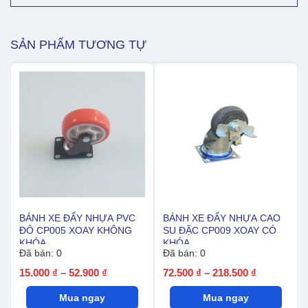
đen
CP004
xoay
SẢN PHẨM TƯƠNG TỰ
khóa
kép
số
lượng
BÁNH XE ĐẨY NHỰA PVC
BÁNH XE ĐẨY NHỰA CAO
ĐỎ CP005 XOAY KHÔNG
SU ĐẶC CP009 XOAY CÓ
KHÓA
KHÓA
Đã bán: 0
Đã bán: 0
Khoảng
Khoảng
15.000
₫
–
52.900
₫
72.500
₫
–
218.500
₫
giá:
giá:
Mua ngay
từ
Mua ngay
từ