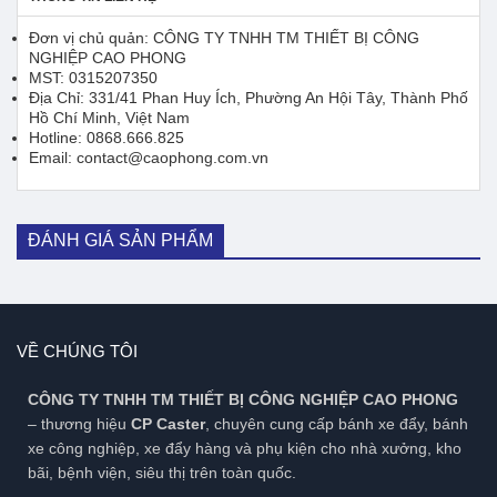
Đơn vị chủ quản: CÔNG TY TNHH TM THIẾT BỊ CÔNG
NGHIỆP CAO PHONG
MST: 0315207350
Địa Chỉ: 331/41 Phan Huy Ích, Phường An Hội Tây, Thành Phố
Hồ Chí Minh, Việt Nam
Hotline: 0868.666.825
Email: contact@caophong.com.vn
ĐÁNH GIÁ SẢN PHẨM
VỀ CHÚNG TÔI
CÔNG TY TNHH TM THIẾT BỊ CÔNG NGHIỆP CAO PHONG
– thương hiệu
CP Caster
, chuyên cung cấp bánh xe đẩy, bánh
xe công nghiệp, xe đẩy hàng và phụ kiện cho nhà xưởng, kho
bãi, bệnh viện, siêu thị trên toàn quốc.