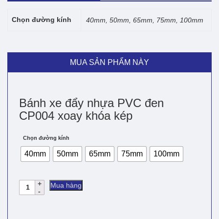
Chọn đường kính
40mm, 50mm, 65mm, 75mm, 100mm
MUA SẢN PHẨM NÀY
Bánh xe đẩy nhựa PVC đen
CP004 xoay khóa kép
Chọn đường kính
40mm
50mm
65mm
75mm
100mm
Bánh
Mua hàng
xe
đẩy
nhựa
PVC