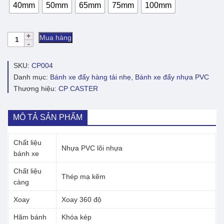
40mm
50mm
65mm
75mm
100mm
Bánh
Mua hàng
xe
đẩy
nhựa
SKU:
CP004
PVC
Danh mục:
Bánh xe đẩy hàng tải nhẹ
,
Bánh xe đẩy nhựa PVC
đen
Thương hiệu:
CP CASTER
CP004
xoay
khóa
kép
MÔ TẢ SẢN PHẨM
số
lượng
Chất liệu
Nhựa PVC lõi nhựa
bánh xe
Chất liệu
Thép mạ kẽm
càng
Xoay
Xoay 360 độ
Hãm bánh
Khóa kép