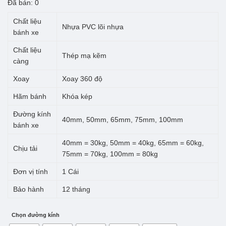
giá:
Đã bán: 0
từ
Chất liệu
Nhựa PVC lõi nhựa
19.300 ₫
bánh xe
đến
Chất liệu
Thép mạ kẽm
càng
61.500 ₫
Xoay
Xoay 360 độ
Hãm bánh
Khóa kép
Đường kính
40mm, 50mm, 65mm, 75mm, 100mm
bánh xe
40mm = 30kg, 50mm = 40kg, 65mm = 60kg,
Chịu tải
75mm = 70kg, 100mm = 80kg
Đơn vị tính
1 Cái
Bảo hành
12 tháng
Chọn đường kính