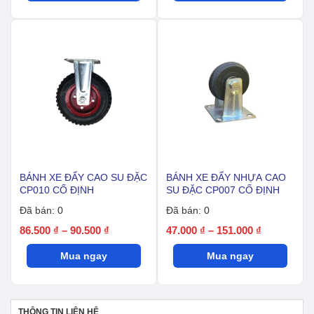
15.000 ₫
72.500 ₫
đến
đến
52.900 ₫
218.500 ₫
BÁNH XE ĐẨY CAO SU ĐẶC
BÁNH XE ĐẨY NHỰA CAO
CP010 CỐ ĐỊNH
SU ĐẶC CP007 CỐ ĐỊNH
Đã bán: 0
Đã bán: 0
Khoảng
Khoảng
86.500
₫
–
90.500
₫
47.000
₫
–
151.000
₫
giá:
giá:
Mua ngay
từ
Mua ngay
từ
86.500 ₫
47.000 ₫
đến
đến
90.500 ₫
151.000 ₫
THÔNG TIN LIÊN HỆ