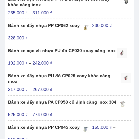
124.000 ₫
khóa càng inox
đến
Khoảng
265.000
₫
–
311.000
₫
181.000 ₫
giá:
từ
Bánh xe đẩy nhựa PP CP062 xoay
230.000
₫
–
265.000 ₫
đến
Khoảng
328.000
₫
311.000 ₫
giá:
từ
Bánh xe cọc vít nhựa PU đỏ CP030 xoay càng inox
230.000 ₫
đến
Khoảng
192.000
₫
–
242.000
₫
328.000 ₫
giá:
từ
Bánh xe đẩy nhựa PU đỏ CP029 xoay khóa càng
192.000 ₫
inox
đến
Khoảng
217.000
₫
–
267.000
₫
242.000 ₫
giá:
từ
Bánh xe đẩy nhựa PA CP058 cố định càng inox 304
217.000 ₫
đến
Khoảng
525.000
₫
–
774.000
₫
267.000 ₫
giá:
từ
Bánh xe đẩy nhựa PP CP045 xoay
155.000
₫
–
525.000 ₫
đến