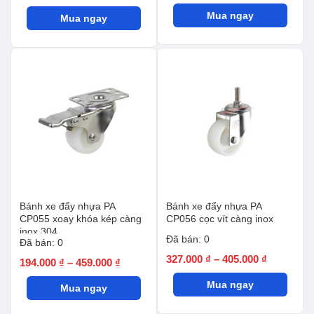
giá:
giá:
Mua ngay
từ
Mua ngay
từ
164.000 ₫
146.000 ₫
đến
đến
404.000 ₫
374.000 ₫
Bánh xe đẩy nhựa PA
Bánh xe đẩy nhựa PA
CP055 xoay khóa kép càng
CP056 cọc vít càng inox
inox 304
Đã bán: 0
Đã bán: 0
Khoảng
327.000
₫
–
405.000
₫
Khoảng
194.000
₫
–
459.000
₫
giá:
giá:
Mua ngay
từ
Mua ngay
từ
327.000 ₫
194.000 ₫
đến