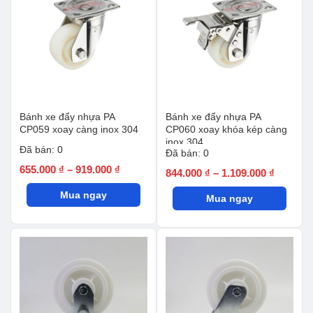
Bánh xe đẩy nhựa PA
Bánh xe đẩy nhựa PA
CP059 xoay càng inox 304
CP060 xoay khóa kép càng
inox 304
Đã bán: 0
Đã bán: 0
Khoảng
655.000
₫
–
919.000
₫
Khoảng
844.000
₫
–
1.109.000
₫
giá:
giá:
Mua ngay
từ
Mua ngay
từ
655.000 ₫
844.000
đến
đến
919.000 ₫
1.109.00