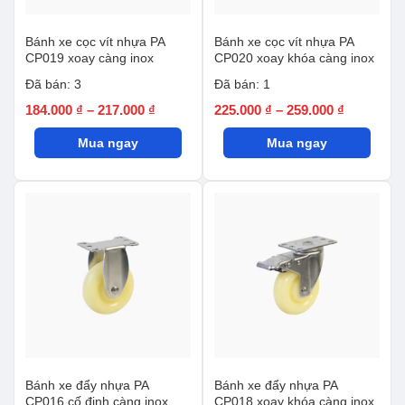
Bánh xe cọc vít nhựa PA
Bánh xe cọc vít nhựa PA
CP019 xoay càng inox
CP020 xoay khóa càng inox
Đã bán: 3
Đã bán: 1
Khoảng
Khoảng
184.000
₫
–
217.000
₫
225.000
₫
–
259.000
₫
giá:
giá:
Mua ngay
từ
Mua ngay
từ
184.000 ₫
225.000 ₫
đến
đến
217.000 ₫
259.000 ₫
Bánh xe đẩy nhựa PA
Bánh xe đẩy nhựa PA
CP016 cố định càng inox
CP018 xoay khóa càng inox