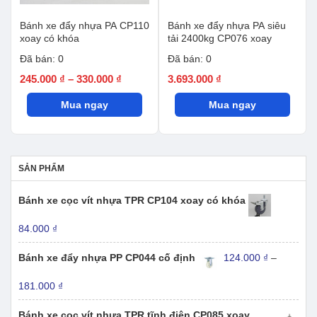
Bánh xe đẩy nhựa PA CP110
Bánh xe đẩy nhựa PA siêu
xoay có khóa
tải 2400kg CP076 xoay
Đã bán: 0
Đã bán: 0
Khoảng
245.000
₫
–
330.000
₫
3.693.000
₫
giá:
Mua ngay
từ
Mua ngay
245.000 ₫
đến
330.000 ₫
SẢN PHẨM
Bánh xe cọc vít nhựa TPR CP104 xoay có khóa
84.000
₫
Bánh xe đẩy nhựa PP CP044 cố định
124.000
₫
–
Khoảng
181.000
₫
giá:
từ
Bánh xe cọc vít nhựa TPR tĩnh điện CP085 xoay