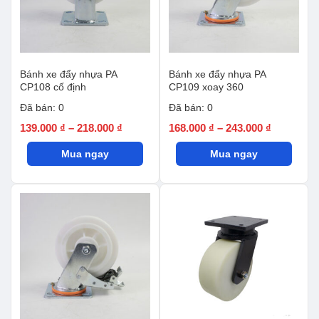
Bánh xe đẩy nhựa PA
Bánh xe đẩy nhựa PA
CP108 cố định
CP109 xoay 360
Đã bán: 0
Đã bán: 0
Khoảng
Khoảng
139.000
₫
–
218.000
₫
168.000
₫
–
243.000
₫
giá:
giá:
Mua ngay
từ
Mua ngay
từ
139.000 ₫
168.000 ₫
đến
đến
218.000 ₫
243.000 ₫