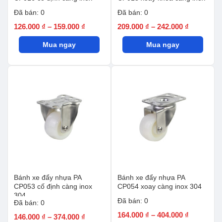
Đã bán: 0
Đã bán: 0
Khoảng
Khoảng
126.000
₫
–
159.000
₫
209.000
₫
–
242.000
₫
giá:
giá:
Mua ngay
từ
Mua ngay
từ
126.000 ₫
209.000 ₫
đến
đến
159.000 ₫
242.000 ₫
Bánh xe đẩy nhựa PA
Bánh xe đẩy nhựa PA
CP053 cố định càng inox
CP054 xoay càng inox 304
304
Đã bán: 0
Đã bán: 0
Khoảng
164.000
₫
–
404.000
₫
Khoảng
146.000
₫
–
374.000
₫