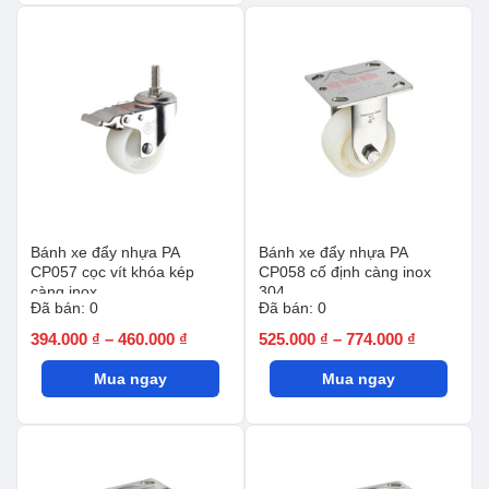
đến
405.000 ₫
459.000 ₫
Bánh xe đẩy nhựa PA
Bánh xe đẩy nhựa PA
CP057 cọc vít khóa kép
CP058 cố định càng inox
càng inox
304
Đã bán: 0
Đã bán: 0
Khoảng
Khoảng
394.000
₫
–
460.000
₫
525.000
₫
–
774.000
₫
giá:
giá:
Mua ngay
từ
Mua ngay
từ
394.000 ₫
525.000 ₫
đến
đến
460.000 ₫
774.000 ₫