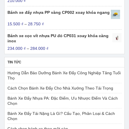
Khoảng
210.000
₫
774.000 ₫
giá:
từ
Bánh xe đẩy nhựa PP vàng CP002 xoay khóa ngang
155.000 ₫
đến
Khoảng
15.500
₫
–
28.750
₫
210.000 ₫
giá:
từ
Bánh xe cọc vít nhựa PU đỏ CP031 xoay khóa càng
15.500 ₫
inox
đến
Khoảng
234.000
₫
–
284.000
₫
28.750 ₫
giá:
từ
TIN TỨC
234.000 ₫
đến
Hướng Dẫn Bảo Dưỡng Bánh Xe Đẩy Công Nghiệp Tăng Tuổi
284.000 ₫
Thọ
Cách Chọn Bánh Xe Đẩy Cho Nhà Xưởng Theo Tải Trọng
Bánh Xe Đẩy Nhựa PA: Đặc Điểm, Ưu Nhược Điểm Và Cách
Chọn
Bánh Xe Đẩy Tải Nặng Là Gì? Cấu Tạo, Phân Loại & Cách
Chọn
Cách chọn bánh xe theo mặt sàn