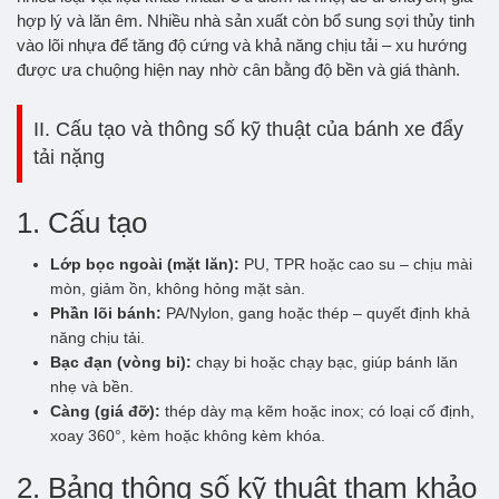
hợp lý và lăn êm. Nhiều nhà sản xuất còn bổ sung sợi thủy tinh
vào lõi nhựa để tăng độ cứng và khả năng chịu tải – xu hướng
được ưa chuộng hiện nay nhờ cân bằng độ bền và giá thành.
II. Cấu tạo và thông số kỹ thuật của bánh xe đẩy
tải nặng
1. Cấu tạo
Lớp bọc ngoài (mặt lăn):
PU, TPR hoặc cao su – chịu mài
mòn, giảm ồn, không hỏng mặt sàn.
Phần lõi bánh:
PA/Nylon, gang hoặc thép – quyết định khả
năng chịu tải.
Bạc đạn (vòng bi):
chạy bi hoặc chạy bạc, giúp bánh lăn
nhẹ và bền.
Càng (giá đỡ):
thép dày mạ kẽm hoặc inox; có loại cố định,
xoay 360°, kèm hoặc không kèm khóa.
2. Bảng thông số kỹ thuật tham khảo