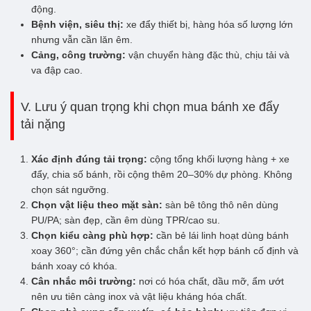
động.
Bệnh viện, siêu thị:
xe đẩy thiết bị, hàng hóa số lượng lớn
nhưng vẫn cần lăn êm.
Cảng, công trường:
vận chuyển hàng đặc thù, chịu tải và
va đập cao.
V. Lưu ý quan trọng khi chọn mua bánh xe đẩy
tải nặng
Xác định đúng tải trọng:
cộng tổng khối lượng hàng + xe
đẩy, chia số bánh, rồi cộng thêm 20–30% dự phòng. Không
chọn sát ngưỡng.
Chọn vật liệu theo mặt sàn:
sàn bê tông thô nên dùng
PU/PA; sàn đẹp, cần êm dùng TPR/cao su.
Chọn kiểu càng phù hợp:
cần bẻ lái linh hoạt dùng bánh
xoay 360°; cần đứng yên chắc chắn kết hợp bánh cố định và
bánh xoay có khóa.
Cân nhắc môi trường:
nơi có hóa chất, dầu mỡ, ẩm ướt
nên ưu tiên càng inox và vật liệu kháng hóa chất.