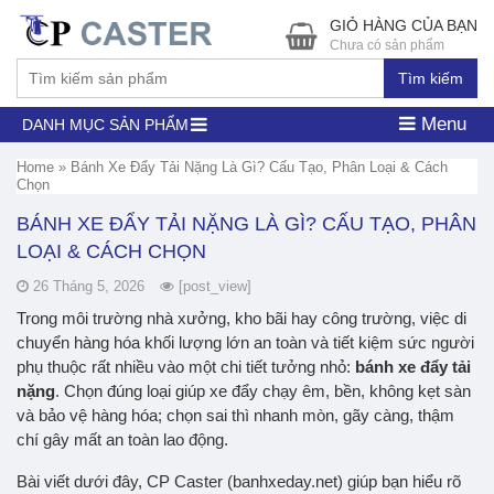
GIỎ HÀNG CỦA BẠN
Chưa có sản phẩm
Tìm kiếm
Menu
DANH MỤC SẢN PHẨM
Home
»
Bánh Xe Đẩy Tải Nặng Là Gì? Cấu Tạo, Phân Loại & Cách
Chọn
BÁNH XE ĐẨY TẢI NẶNG LÀ GÌ? CẤU TẠO, PHÂN
LOẠI & CÁCH CHỌN
26 Tháng 5, 2026
[post_view]
Trong môi trường nhà xưởng, kho bãi hay công trường, việc di
chuyển hàng hóa khối lượng lớn an toàn và tiết kiệm sức người
phụ thuộc rất nhiều vào một chi tiết tưởng nhỏ:
bánh xe đẩy tải
nặng
. Chọn đúng loại giúp xe đẩy chạy êm, bền, không kẹt sàn
và bảo vệ hàng hóa; chọn sai thì nhanh mòn, gãy càng, thậm
chí gây mất an toàn lao động.
Bài viết dưới đây, CP Caster (banhxeday.net) giúp bạn hiểu rõ