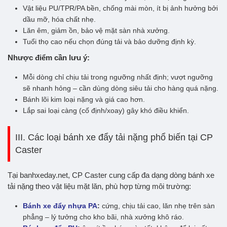
Vật liệu PU/TPR/PA bền, chống mài mòn, ít bị ảnh hưởng bởi
dầu mỡ, hóa chất nhẹ.
Lăn êm, giảm ồn, bảo vệ mặt sàn nhà xưởng.
Tuổi thọ cao nếu chọn đúng tải và bảo dưỡng định kỳ.
Nhược điểm cần lưu ý:
Mỗi dòng chỉ chịu tải trong ngưỡng nhất định; vượt ngưỡng
sẽ nhanh hỏng – cần dùng dòng siêu tải cho hàng quá nặng.
Bánh lõi kim loại nặng và giá cao hơn.
Lắp sai loại càng (cố định/xoay) gây khó điều khiển.
III. Các loại bánh xe đẩy tải nặng phổ biến tại CP
Caster
Tại banhxeday.net, CP Caster cung cấp đa dạng dòng bánh xe
tải nặng theo vật liệu mặt lăn, phù hợp từng môi trường:
Bánh xe đẩy nhựa PA
:
cứng, chịu tải cao, lăn nhẹ trên sàn
phẳng – lý tưởng cho kho bãi, nhà xưởng khô ráo.