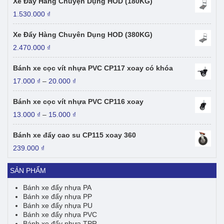
Xe Đẩy Hàng Chuyện Dụng HOD (180KG)
1.530.000
₫
Xe Đẩy Hàng Chuyên Dụng HOD (380KG)
2.470.000
₫
Bánh xe cọc vít nhựa PVC CP117 xoay có khóa
Khoảng
17.000
₫
–
20.000
₫
giá:
từ
Bánh xe cọc vít nhựa PVC CP116 xoay
17.000 ₫
Khoảng
13.000
₫
–
15.000
₫
đến
giá:
20.000 ₫
từ
Bánh xe đẩy cao su CP115 xoay 360
13.000 ₫
239.000
₫
đến
15.000 ₫
SẢN PHẨM
Bánh xe đẩy nhựa PA
Bánh xe đẩy nhựa PP
Bánh xe đẩy nhựa PU
Bánh xe đẩy nhựa PVC
Bánh xe đẩy nhựa TPR