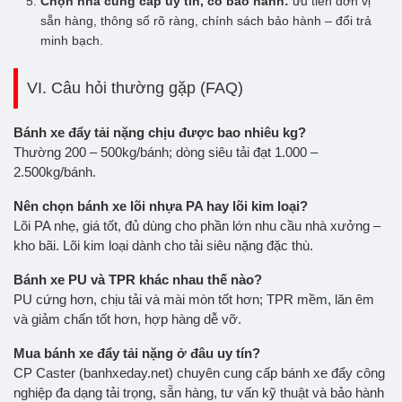
Chọn nhà cung cấp uy tín, có bảo hành:
ưu tiên đơn vị
sẵn hàng, thông số rõ ràng, chính sách bảo hành – đổi trả
minh bạch.
VI. Câu hỏi thường gặp (FAQ)
Bánh xe đẩy tải nặng chịu được bao nhiêu kg?
Thường 200 – 500kg/bánh; dòng siêu tải đạt 1.000 –
2.500kg/bánh.
Nên chọn bánh xe lõi nhựa PA hay lõi kim loại?
Lõi PA nhẹ, giá tốt, đủ dùng cho phần lớn nhu cầu nhà xưởng –
kho bãi. Lõi kim loại dành cho tải siêu nặng đặc thù.
Bánh xe PU và TPR khác nhau thế nào?
PU cứng hơn, chịu tải và mài mòn tốt hơn; TPR mềm, lăn êm
và giảm chấn tốt hơn, hợp hàng dễ vỡ.
Mua bánh xe đẩy tải nặng ở đâu uy tín?
CP Caster (banhxeday.net) chuyên cung cấp bánh xe đẩy công
nghiệp đa dạng tải trọng, sẵn hàng, tư vấn kỹ thuật và bảo hành