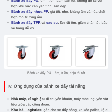
Bánh xe đẩy PU
:
êm, ít ồn, bám sàn tốt, không để lại vết –
hợp khu vực cần yên tĩnh, sàn đẹp.
Bánh xe đẩy nhựa PP
:
giá tốt, nhẹ, kháng ẩm và hóa chất –
hợp môi trường ẩm.
Bánh xe đẩy TPR
và
cao su
:
lăn rất êm, giảm chấn tốt, bảo
vệ hàng dễ vỡ.
Bánh xe đẩy PU – êm, ít ồn, chịu tải tốt
IV. Ứng dụng của bánh xe đẩy tải nặng
Nhà máy, xí nghiệp:
di chuyển khuôn, máy móc, nguyên vật
liệu giữa các công đoạn.
Kho bãi, logistics:
gắn cho xe đẩy hàng, xe kéo pallet, kệ di