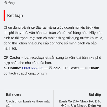
rõ ràng.
Kết luận
Chọn đúng
bánh xe đẩy tải nặng
giúp doanh nghiệp tiết kiệm
chi phí thay thế, vận hành an toàn và bảo vệ hàng hóa. Hãy xác
định rõ tải trọng, mặt sàn và môi trường sử dụng trước khi mua,
đồng thời chọn nhà cung cấp có thông số minh bạch và bảo
hành tốt.
CP Caster – banhxeday.net
sẵn sàng tư vấn loại bánh xe phù
hợp nhất cho nhu cầu của bạn.
📞
Hotline:
0868.666.825
— 💬
Zalo:
CP Caster — ✉
Email:
contact@caophong.com.vn
Bài trước
Bài tiếp
Cách chọn bánh xe theo mặt
Bánh Xe Đẩy Nhựa PA: Đặc
sàn
Điểm, Ưu Nhược Điểm Và