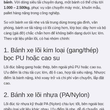
bánh
. Với dòng siêu tải chuyên dụng, một bánh có thể chịu tới
1.000 – 2.500kg
, phục vụ vận chuyển máy móc, khuôn mẫu,
pallet hàng nặng trong công nghiệp.
So với bánh xe tải nhẹ và tải trung dùng trong gia đình, văn
phòng, bánh xe tải nặng có lõi cứng hơn, lớp bọc dày hơn và bộ
càng (giá đỡ) chắc chắn hơn để không biến dạng dưới lực lớn.
Theo vật liệu phần lõi, có hai nhóm chính:
1. Bánh xe lõi kim loại (gang/thép)
bọc PU hoặc cao su
Lõi đúc bằng gang hoặc thép, bên ngoài phủ PU hoặc cao su.
Ưu điểm là chịu tải cực lớn, độ lì cao, hợp tải siêu nặng. Nhược
điểm là bánh nặng, khó xoay trở và chi phí vận chuyển, lắp đặt
cao.
2. Bánh xe lõi nhựa (PA/Nylon)
Lõi đúc từ nhựa kỹ thuật PA (Nylon) chịu lực tốt, bên ngoài bọc
nhiều loại vật liệu khác nhau. Ưu điểm là nhẹ, dễ di chuyển, giá