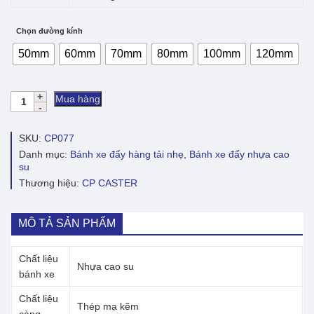
Chọn đường kính
50mm
60mm
70mm
80mm
100mm
120mm
Bánh
Mua hàng
xe
đẩy
nhựa
SKU:
CP077
cao
Danh mục:
Bánh xe đẩy hàng tải nhẹ
,
Bánh xe đẩy nhựa cao
su
su
CP077
Thương hiệu:
CP CASTER
xoay
không
khóa
số
MÔ TẢ SẢN PHẨM
lượng
Chất liệu
Nhựa cao su
bánh xe
Chất liệu
Thép mạ kẽm