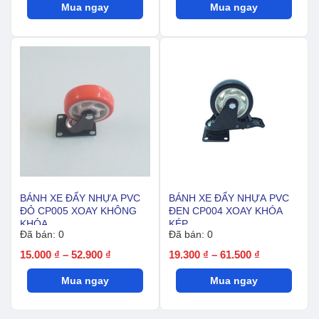
Mua ngay
từ
Mua ngay
từ
47.000 ₫
114.000 ₫
đến
đến
151.000 ₫
124.000 ₫
BÁNH XE ĐẨY NHỰA PVC
BÁNH XE ĐẨY NHỰA PVC
ĐỎ CP005 XOAY KHÔNG
ĐEN CP004 XOAY KHÓA
KHÓA
KÉP
Đã bán: 0
Đã bán: 0
Khoảng
Khoảng
15.000
₫
–
52.900
₫
19.300
₫
–
61.500
₫
giá:
giá:
Mua ngay
từ
Mua ngay
từ
15.000 ₫
19.300 ₫
đến
đến