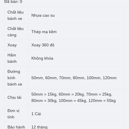
giá:
Đã bán: 0
từ
Chất liệu
Nhựa cao su
8.500 ₫
bánh xe
đến
Chất liệu
Thép mạ kẽm
càng
58.500 ₫
Xoay
Xoay 360 độ
Hãm
Không khóa
bánh
Đường
kính
50mm, 60mm, 70mm, 80mm, 100mm, 120mm
bánh xe
50mm = 15kg, 60mm = 20kg, 70mm = 25kg,
Chịu tải
80mm = 30kg, 100mm = 45kg, 120mm = 55kg
Đơn vị
1 Cái
tính
Bảo hành
12 tháng