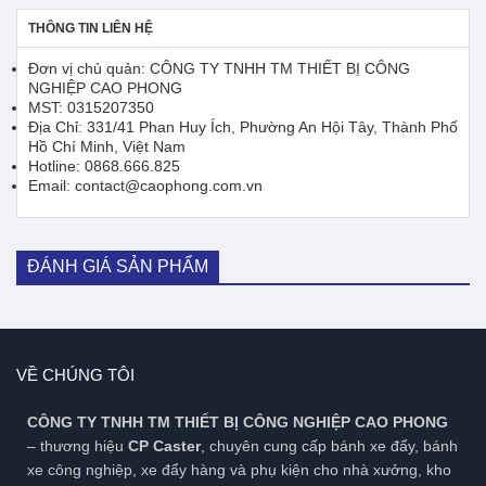
52.900 ₫
61.500 ₫
THÔNG TIN LIÊN HỆ
Đơn vị chủ quản: CÔNG TY TNHH TM THIẾT BỊ CÔNG
NGHIỆP CAO PHONG
MST: 0315207350
Địa Chỉ: 331/41 Phan Huy Ích, Phường An Hội Tây, Thành Phố
Hồ Chí Minh, Việt Nam
Hotline: 0868.666.825
Email: contact@caophong.com.vn
ĐÁNH GIÁ SẢN PHẨM
VỀ CHÚNG TÔI
CÔNG TY TNHH TM THIẾT BỊ CÔNG NGHIỆP CAO PHONG
– thương hiệu
CP Caster
, chuyên cung cấp bánh xe đẩy, bánh
xe công nghiệp, xe đẩy hàng và phụ kiện cho nhà xưởng, kho