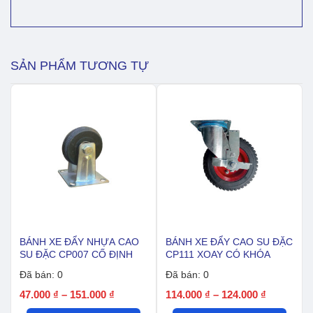
nhựa
cao
su
CP077
xoay
SẢN PHẨM TƯƠNG TỰ
không
khóa
số
lượng
BÁNH XE ĐẨY NHỰA CAO
BÁNH XE ĐẨY CAO SU ĐẶC
SU ĐẶC CP007 CỐ ĐỊNH
CP111 XOAY CÓ KHÓA
Đã bán: 0
Đã bán: 0
Khoảng
Khoảng
47.000
₫
–
151.000
₫
114.000
₫
–
124.000
₫
giá:
giá: