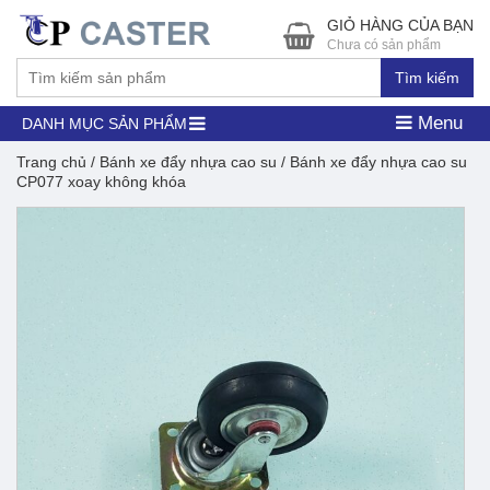
GIỎ HÀNG CỦA BẠN
Chưa có sản phẩm
Tìm kiếm
Menu
DANH MỤC SẢN PHẨM
Trang chủ
/
Bánh xe đẩy nhựa cao su
/ Bánh xe đẩy nhựa cao su
CP077 xoay không khóa