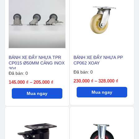
BÁNH XE ĐẨY NHỰA TPR
BÁNH XE ĐẨY NHỰA PP
CP015 Ø50MM CÀNG INOX
CP062 XOAY
304
Đã bán: 0
Đã bán: 0
Khoảng
230.000
₫
–
328.000
₫
Khoảng
145.000
₫
–
205.000
₫
giá:
giá:
Mua ngay
từ
Mua ngay
từ
230.000 ₫
145.000 ₫
đến
đến
328.000 ₫
205.000 ₫