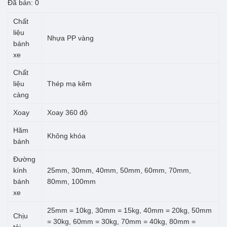
giá:
Đã bán: 0
từ
Chất
4.500 ₫
liệu
Nhựa PP vàng
bánh
đến
xe
25.000 ₫
Chất
liệu
Thép mạ kẽm
càng
Xoay
Xoay 360 độ
Hãm
Không khóa
bánh
Đường
kính
25mm, 30mm, 40mm, 50mm, 60mm, 70mm,
bánh
80mm, 100mm
xe
25mm = 10kg, 30mm = 15kg, 40mm = 20kg, 50mm
Chịu
= 30kg, 60mm = 30kg, 70mm = 40kg, 80mm =
tải