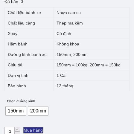
giá:
Đã bán: 0
từ
Chất liệu bánh xe
Nhựa cao su
86.500 ₫
Chất liệu càng
Thép mạ kẽm
đến
Xoay
Cố định
90.500 ₫
Hãm bánh
Không khóa
Đường kính bánh xe
150mm, 200mm
Chịu tải
150mm = 100kg, 200mm = 150kg
Đơn vị tính
1 Cái
Bảo hành
12 tháng
Chọn đường kính
150mm
200mm
Bánh
Mua hàng