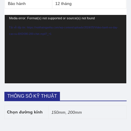
Bảo hành
12 tháng
Trình
Media error: Format(s) not supported or source(s) not found
chơi
Tải về tệp tin: https://noithatnganha.com/wp-content/uploads/2024/05/Video-banh-xe-day-
Video
cao-su-BXD090-200-chet.mp4?_=1
THÔNG SỐ KỸ THUẬT
Chọn đường kính
150mm, 200mm