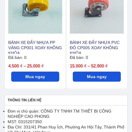
BÁNH XE ĐẨY NHỰA PP
BÁNH XE ĐẨY NHỰA PVC
VÀNG CP001 XOAY KHÔNG
ĐỎ CP005 XOAY KHÔNG
KHÓA
KHÓA
Đã bán: 0
Đã bán: 0
Khoảng
Khoảng
4.500
₫
–
25.000
₫
15.000
₫
–
52.900
₫
giá:
giá:
Mua ngay
từ
Mua ngay
từ
4.500 ₫
15.000 ₫
đến
đến
25.000 ₫
52.900 ₫
THÔNG TIN LIÊN HỆ
Đơn vị chủ quản: CÔNG TY TNHH TM THIẾT BỊ CÔNG
NGHIỆP CAO PHONG
MST: 0315207350
Địa Chỉ: 331/41 Phan Huy Ích, Phường An Hội Tây, Thành Phố