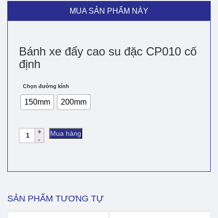
MUA SẢN PHẨM NÀY
Bánh xe đẩy cao su đặc CP010 cố
định
Chọn đường kính
150mm
200mm
Bánh
Mua hàng
xe
đẩy
cao
su
đặc
CP010
cố
SẢN PHẨM TƯƠNG TỰ
định
số