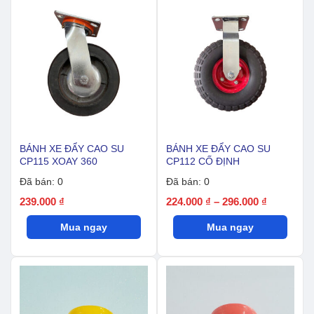
lượng
BÁNH XE ĐẨY CAO SU
BÁNH XE ĐẨY CAO SU
CP115 XOAY 360
CP112 CỐ ĐỊNH
Đã bán: 0
Đã bán: 0
Khoảng
239.000
₫
224.000
₫
–
296.000
₫
giá:
Mua ngay
Mua ngay
từ
224.000 ₫
đến
296.000 ₫