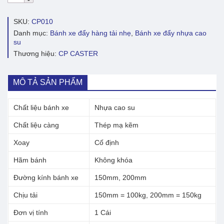
xe
đẩy
cao
SKU:
CP010
su
Danh mục:
Bánh xe đẩy hàng tải nhẹ
,
Bánh xe đẩy nhựa cao
đặc
su
CP010
Thương hiệu:
CP CASTER
cố
định
số
lượng
MÔ TẢ SẢN PHẨM
Chất liệu bánh xe
Nhựa cao su
Chất liệu càng
Thép mạ kẽm
Xoay
Cố định
Hãm bánh
Không khóa
Đường kính bánh xe
150mm, 200mm
Chịu tải
150mm = 100kg, 200mm = 150kg
Đơn vị tính
1 Cái