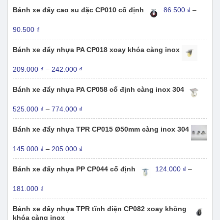
từ
Bánh xe đẩy cao su đặc CP010 cố định
86.500
₫
–
126.000 ₫
đến
Khoảng
90.500
₫
159.000 ₫
giá:
từ
Bánh xe đẩy nhựa PA CP018 xoay khóa càng inox
86.500 ₫
đến
Khoảng
209.000
₫
–
242.000
₫
90.500 ₫
giá:
từ
Bánh xe đẩy nhựa PA CP058 cố định càng inox 304
209.000 ₫
đến
Khoảng
525.000
₫
–
774.000
₫
242.000 ₫
giá:
từ
Bánh xe đẩy nhựa TPR CP015 Ø50mm càng inox 304
525.000 ₫
đến
Khoảng
145.000
₫
–
205.000
₫
774.000 ₫
giá:
từ
Bánh xe đẩy nhựa PP CP044 cố định
124.000
₫
–
145.000 ₫
đến
Khoảng
181.000
₫
205.000 ₫
giá:
từ
Bánh xe đẩy nhựa TPR tĩnh điện CP082 xoay không
124.000 ₫
khóa càng inox