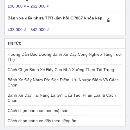
đến
Khoảng
198.000
₫
–
262.000
₫
181.000 ₫
giá:
từ
Bánh xe đẩy nhựa TPR đàn hồi CP067 khóa kép
198.000 ₫
đến
Khoảng
433.000
₫
–
542.000
₫
262.000 ₫
giá:
từ
TIN TỨC
433.000 ₫
đến
Hướng Dẫn Bảo Dưỡng Bánh Xe Đẩy Công Nghiệp Tăng Tuổi
542.000 ₫
Thọ
Cách Chọn Bánh Xe Đẩy Cho Nhà Xưởng Theo Tải Trọng
Bánh Xe Đẩy Nhựa PA: Đặc Điểm, Ưu Nhược Điểm Và Cách
Chọn
Bánh Xe Đẩy Tải Nặng Là Gì? Cấu Tạo, Phân Loại & Cách
Chọn
Cách chọn bánh xe theo mặt sàn
Cách chọn bánh xe đẩy theo tiếng ồn