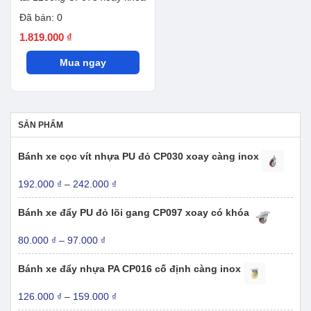
Đã bán: 0
1.819.000
₫
Mua ngay
SẢN PHẨM
Bánh xe cọc vít nhựa PU đỏ CP030 xoay càng inox
Khoảng
192.000
₫
–
242.000
₫
giá:
từ
Bánh xe đẩy PU đỏ lõi gang CP097 xoay có khóa
192.000 ₫
đến
Khoảng
80.000
₫
–
97.000
₫
242.000 ₫
giá:
từ
Bánh xe đẩy nhựa PA CP016 cố định càng inox
80.000 ₫
đến
Khoảng
126.000
₫
–
159.000
₫
97.000 ₫
giá: