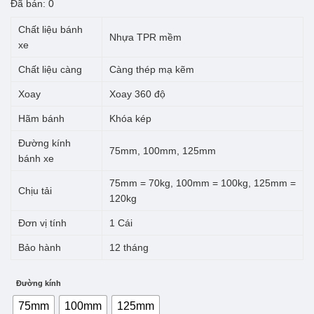
giá:
Đã bán: 0
từ
Chất liệu bánh
Nhựa TPR mềm
66.000 ₫
xe
đến
Chất liệu càng
Càng thép mạ kẽm
79.000 ₫
Xoay
Xoay 360 độ
Hãm bánh
Khóa kép
Đường kính
75mm, 100mm, 125mm
bánh xe
75mm = 70kg, 100mm = 100kg, 125mm =
Chịu tải
120kg
Đơn vị tính
1 Cái
Bảo hành
12 tháng
Đường kính
75mm
100mm
125mm