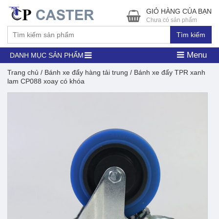
GIỎ HÀNG CỦA BẠN
Chưa có sản phẩm
Tìm kiếm
Menu
DANH MỤC SẢN PHẨM
Trang chủ
/
Bánh xe đẩy hàng tải trung
/ Bánh xe đẩy TPR xanh
lam CP088 xoay có khóa