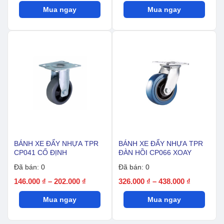
giá:
giá:
Mua ngay
từ
Mua ngay
từ
112.000 ₫
177.000 ₫
đến
đến
172.000 ₫
231.000 ₫
BÁNH XE ĐẨY NHỰA TPR
BÁNH XE ĐẨY NHỰA TPR
CP041 CỐ ĐỊNH
ĐÀN HỒI CP066 XOAY
Đã bán: 0
Đã bán: 0
Khoảng
Khoảng
146.000
₫
–
202.000
₫
326.000
₫
–
438.000
₫
giá:
giá:
Mua ngay
từ
Mua ngay
từ
146.000 ₫
326.000 ₫
đến
đến