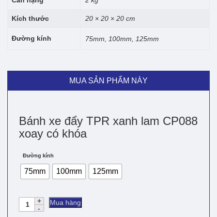
Kích thước
20 × 20 × 20 cm
Đường kính
75mm, 100mm, 125mm
MUA SẢN PHẨM NÀY
Bánh xe đẩy TPR xanh lam CP088
xoay có khóa
Đường kính
75mm
100mm
125mm
Bánh
Mua hàng
xe