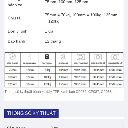
75mm, 100mm, 125mm
bánh xe
75mm = 70kg, 100mm = 100kg, 125mm
Chịu tải
= 120kg
Đơn vị tính
1 Cái
Bảo hành
12 tháng
Thông số kỹ thuật bánh xe đẩy TPR xanh lam CP086, CP087, CP088
THÔNG SỐ KỸ THUẬT
Cân nặng
2 kg