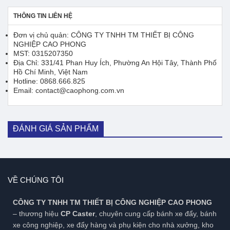
202.000 ₫
438.000 ₫
THÔNG TIN LIÊN HỆ
Đơn vị chủ quản: CÔNG TY TNHH TM THIẾT BỊ CÔNG
NGHIỆP CAO PHONG
MST: 0315207350
Địa Chỉ: 331/41 Phan Huy Ích, Phường An Hội Tây, Thành Phố
Hồ Chí Minh, Việt Nam
Hotline: 0868.666.825
Email: contact@caophong.com.vn
ĐÁNH GIÁ SẢN PHẨM
VỀ CHÚNG TÔI
CÔNG TY TNHH TM THIẾT BỊ CÔNG NGHIỆP CAO PHONG
– thương hiệu
CP Caster
, chuyên cung cấp bánh xe đẩy, bánh
xe công nghiệp, xe đẩy hàng và phụ kiện cho nhà xưởng, kho