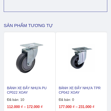
đẩy
TPR
xanh
lam
CP088
xoay
SẢN PHẨM TƯƠNG TỰ
có
khóa
số
lượng
BÁNH XE ĐẨY NHỰA PU
BÁNH XE ĐẨY NHỰA TPR
CP022 XOAY
CP042 XOAY
Đã bán: 10
Đã bán: 0
Khoảng
Khoảng
112.000
₫
–
172.000
₫
177.000
₫
–
231.000
₫