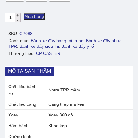
Bánh
Mua hàng
xe
đẩy
TPR
SKU:
CP088
xanh
Danh mục:
Bánh xe đẩy hàng tải trung
,
Bánh xe đẩy nhựa
lam
TPR
,
Bánh xe đẩy siêu thị
,
Bánh xe đẩy y tế
CP088
Thương hiệu:
CP CASTER
xoay
có
khóa
số
MÔ TẢ SẢN PHẨM
lượng
Chất liệu bánh
Nhựa TPR mềm
xe
Chất liệu càng
Càng thép mạ kẽm
Xoay
Xoay 360 độ
Hãm bánh
Khóa kép
Đường kính