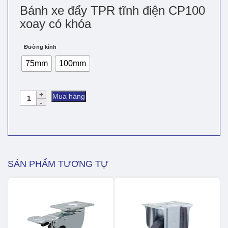
Bánh xe đẩy TPR tĩnh điện CP100
xoay có khóa
Đường kính
75mm
100mm
Bánh
Mua hàng
xe
đẩy
TPR
tĩnh
điện
CP100
xoay
SẢN PHẨM TƯƠNG TỰ
có
khóa
số
lượng