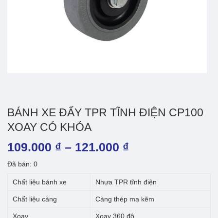
BÁNH XE ĐẨY TPR TĨNH ĐIỆN CP100
XOAY CÓ KHÓA
Khoảng
109.000
₫
–
121.000
₫
giá:
Đã bán: 0
từ
Chất liệu bánh xe
Nhựa TPR tĩnh điện
109.000 ₫
Chất liệu càng
Càng thép mạ kẽm
đến
Xoay
Xoay 360 độ