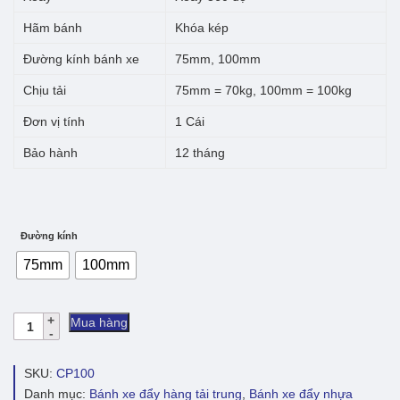
121.000 ₫
Hãm bánh
Khóa kép
Đường kính bánh xe
75mm, 100mm
Chịu tải
75mm = 70kg, 100mm = 100kg
Đơn vị tính
1 Cái
Bảo hành
12 tháng
Đường kính
75mm
100mm
Bánh
Mua hàng
xe
đẩy
TPR
SKU:
CP100
tĩnh
Danh mục:
Bánh xe đẩy hàng tải trung
,
Bánh xe đẩy nhựa