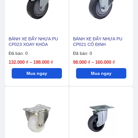
BÁNH XE ĐẨY NHỰA PU
BÁNH XE ĐẨY NHỰA PU
CP023 XOAY KHÓA
CP021 CỐ ĐỊNH
Đã bán: 0
Đã bán: 0
Khoảng
Khoảng
132.000
₫
–
198.000
₫
98.000
₫
–
160.000
₫
giá:
giá:
Mua ngay
từ
Mua ngay
từ
132.000 ₫
98.000 ₫
đến
đến
198.000 ₫
160.000 ₫