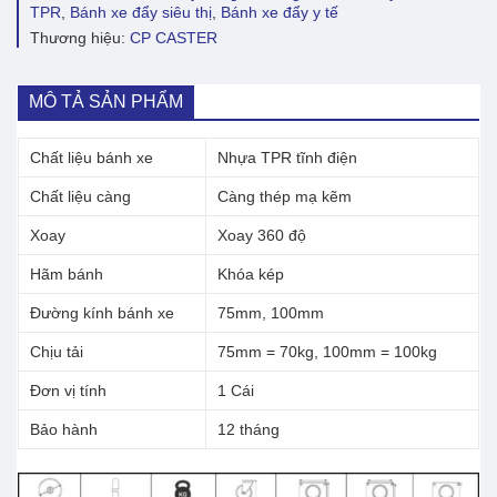
điện
TPR
,
Bánh xe đẩy siêu thị
,
Bánh xe đẩy y tế
CP100
Thương hiệu:
CP CASTER
xoay
có
khóa
số
MÔ TẢ SẢN PHẨM
lượng
Chất liệu bánh xe
Nhựa TPR tĩnh điện
Chất liệu càng
Càng thép mạ kẽm
Xoay
Xoay 360 độ
Hãm bánh
Khóa kép
Đường kính bánh xe
75mm, 100mm
Chịu tải
75mm = 70kg, 100mm = 100kg
Đơn vị tính
1 Cái
Bảo hành
12 tháng