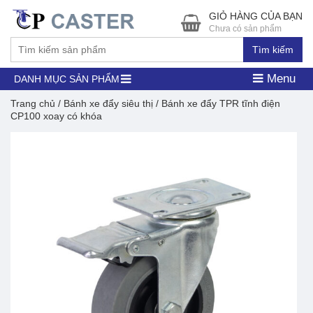
GIỎ HÀNG CỦA BẠN
Chưa có sản phẩm
Tìm kiếm
Menu
DANH MỤC SẢN PHẨM
Trang chủ
/
Bánh xe đẩy siêu thị
/ Bánh xe đẩy TPR tĩnh điện
CP100 xoay có khóa