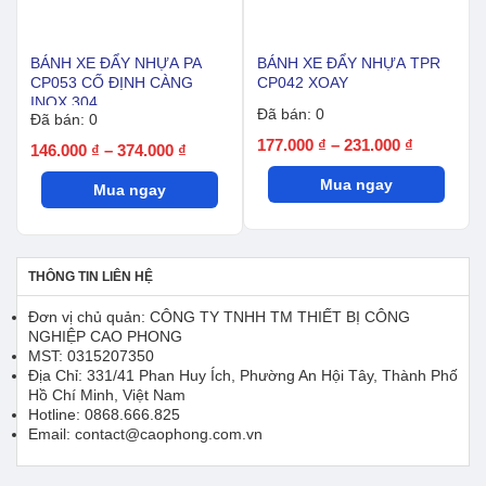
BÁNH XE ĐẨY NHỰA PA
BÁNH XE ĐẨY NHỰA TPR
CP053 CỐ ĐỊNH CÀNG
CP042 XOAY
INOX 304
Đã bán: 0
Đã bán: 0
Khoảng
177.000
₫
–
231.000
₫
Khoảng
146.000
₫
–
374.000
₫
giá:
giá:
Mua ngay
từ
Mua ngay
từ
177.000 ₫
146.000 ₫
đến
đến
231.000 ₫
374.000 ₫
THÔNG TIN LIÊN HỆ
Đơn vị chủ quản: CÔNG TY TNHH TM THIẾT BỊ CÔNG
NGHIỆP CAO PHONG
MST: 0315207350
Địa Chỉ: 331/41 Phan Huy Ích, Phường An Hội Tây, Thành Phố
Hồ Chí Minh, Việt Nam
Hotline: 0868.666.825
Email: contact@caophong.com.vn