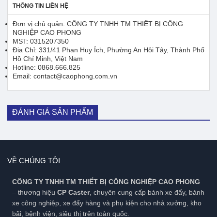
THÔNG TIN LIÊN HỆ
Đơn vị chủ quản: CÔNG TY TNHH TM THIẾT BỊ CÔNG
NGHIỆP CAO PHONG
MST: 0315207350
Địa Chỉ: 331/41 Phan Huy Ích, Phường An Hội Tây, Thành Phố
Hồ Chí Minh, Việt Nam
Hotline: 0868.666.825
Email: contact@caophong.com.vn
ĐÁNH GIÁ SẢN PHẨM
VỀ CHÚNG TÔI
CÔNG TY TNHH TM THIẾT BỊ CÔNG NGHIỆP CAO PHONG
– thương hiệu
CP Caster
, chuyên cung cấp bánh xe đẩy, bánh
xe công nghiệp, xe đẩy hàng và phụ kiện cho nhà xưởng, kho
bãi, bệnh viện, siêu thị trên toàn quốc.