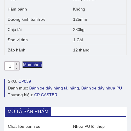
Hãm bánh
Không
Đường kính bánh xe
125mm
Chịu tải
280kg
Đơn vị tính
1 Cái
Bảo hành
12 tháng
Bánh
Mua hàng
xe
đẩy
nhựa
SKU:
CP039
PU
Danh mục:
Bánh xe đẩy hàng tải nặng
,
Bánh xe đẩy nhựa PU
CP039
Thương hiệu:
CP CASTER
lõi
thép
xoay
số
MÔ TẢ SẢN PHẨM
lượng
Chất liệu bánh xe
Nhựa PU lõi thép