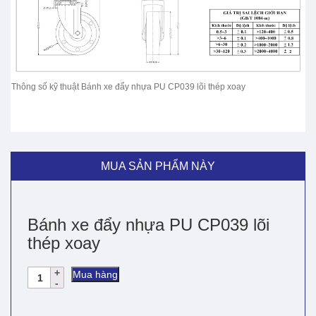
Thông số kỹ thuật Bánh xe đẩy nhựa PU CP039 lõi thép xoay
MUA SẢN PHẨM NÀY
Bánh xe đẩy nhựa PU CP039 lõi
thép xoay
Bánh
Mua hàng
xe
đẩy
nhựa