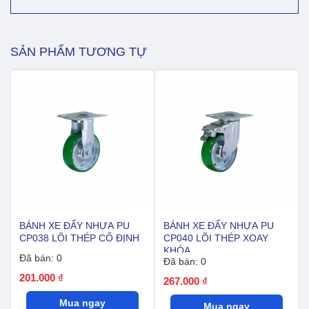
PU
CP039
lõi
thép
SẢN PHẨM TƯƠNG TỰ
xoay
số
lượng
BÁNH XE ĐẨY NHỰA PU
BÁNH XE ĐẨY NHỰA PU
CP038 LÕI THÉP CỐ ĐỊNH
CP040 LÕI THÉP XOAY
KHÓA
Đã bán: 0
Đã bán: 0
201.000
₫
267.000
₫
Mua ngay
Mua ngay