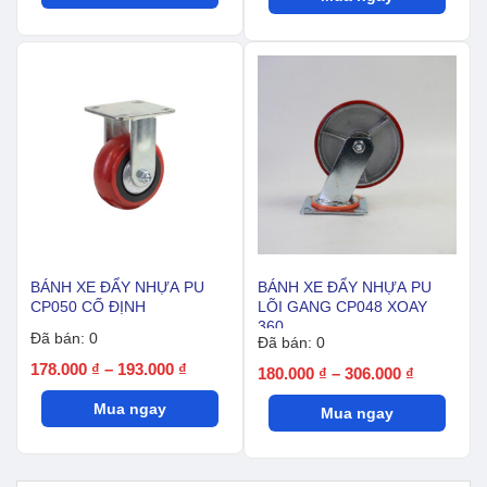
BÁNH XE ĐẨY NHỰA PU
BÁNH XE ĐẨY NHỰA PU
CP050 CỐ ĐỊNH
LÕI GANG CP048 XOAY
360
Đã bán: 0
Đã bán: 0
Khoảng
178.000
₫
–
193.000
₫
Khoảng
180.000
₫
–
306.000
₫
giá:
giá:
Mua ngay
từ
Mua ngay
từ
178.000 ₫
180.000 ₫
đến
đến
193.000 ₫
306.000 ₫