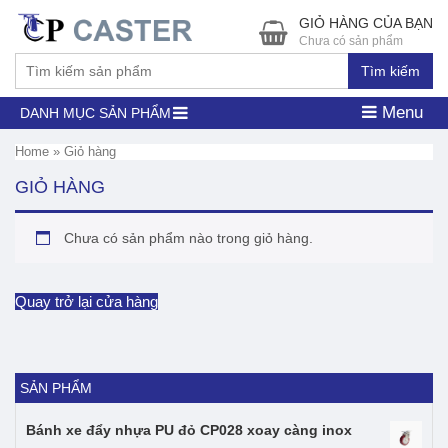
GIỎ HÀNG CỦA BẠN
Chưa có sản phẩm
Tìm kiếm
Menu
DANH MỤC SẢN PHẨM
Home
»
Giỏ hàng
GIỎ HÀNG
Chưa có sản phẩm nào trong giỏ hàng.
Quay trở lại cửa hàng
SẢN PHẨM
Bánh xe đẩy nhựa PU đỏ CP028 xoay càng inox