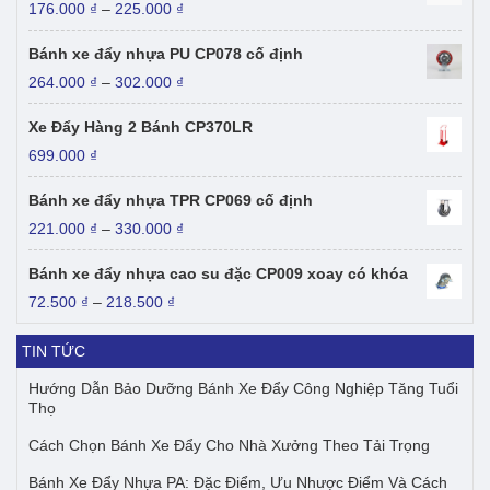
Khoảng
176.000
₫
–
225.000
₫
giá:
từ
Bánh xe đẩy nhựa PU CP078 cố định
176.000 ₫
Khoảng
264.000
₫
–
302.000
₫
đến
giá:
225.000 ₫
từ
Xe Đẩy Hàng 2 Bánh CP370LR
264.000 ₫
699.000
₫
đến
302.000 ₫
Bánh xe đẩy nhựa TPR CP069 cố định
Khoảng
221.000
₫
–
330.000
₫
giá:
từ
Bánh xe đẩy nhựa cao su đặc CP009 xoay có khóa
221.000 ₫
Khoảng
72.500
₫
–
218.500
₫
đến
giá:
330.000 ₫
từ
TIN TỨC
72.500 ₫
đến
Hướng Dẫn Bảo Dưỡng Bánh Xe Đẩy Công Nghiệp Tăng Tuổi
218.500 ₫
Thọ
Cách Chọn Bánh Xe Đẩy Cho Nhà Xưởng Theo Tải Trọng
Bánh Xe Đẩy Nhựa PA: Đặc Điểm, Ưu Nhược Điểm Và Cách